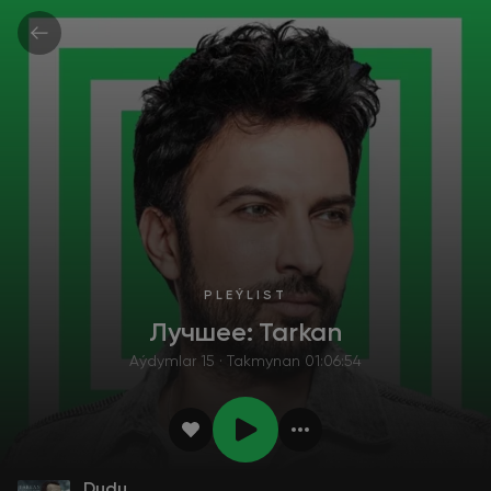
PLEÝLIST
Лучшее: Tarkan
Aýdymlar 15 · Takmynan 01:06:54
Dudu