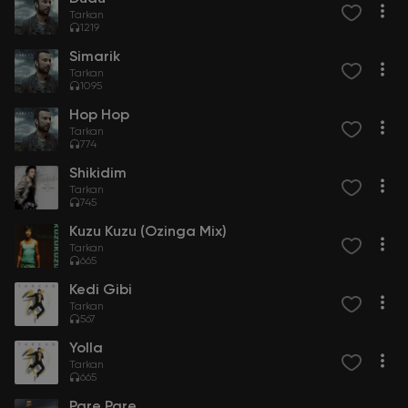
Tarkan
1219
Simarik
Tarkan
1095
Hop Hop
Tarkan
774
Shikidim
Tarkan
745
Kuzu Kuzu (Ozinga Mix)
Tarkan
665
Kedi Gibi
Tarkan
567
Yolla
Tarkan
665
Pare Pare