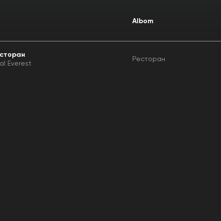
Albom
сторан
Ресторан
ral Everest