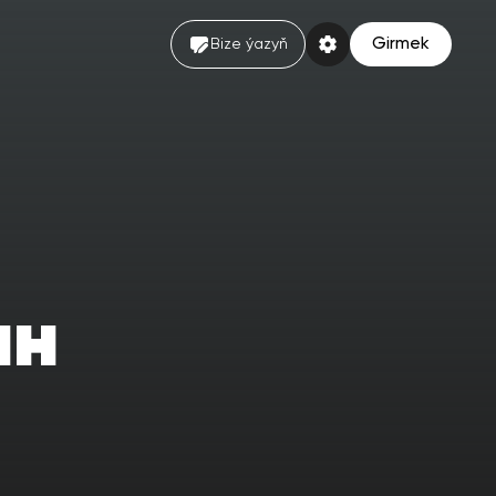
Girmek
Bize ýazyň
ан