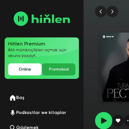
Hiňlen Premium
Ähli mümkinçilikleri açmak üçin
abuna ýazylyň.
Online
Promokod
Baş
Podkastlar we kitaplar
Gözlemek