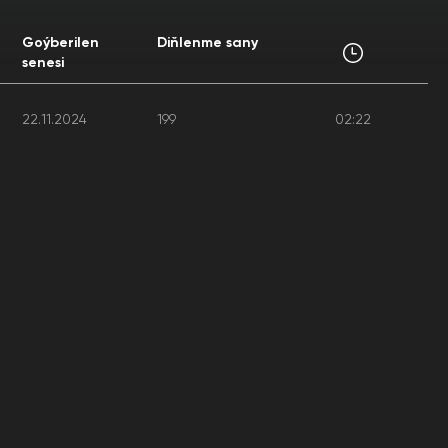
Goýberilen
Diňlenme sany
senesi
22.11.2024
199
02:22