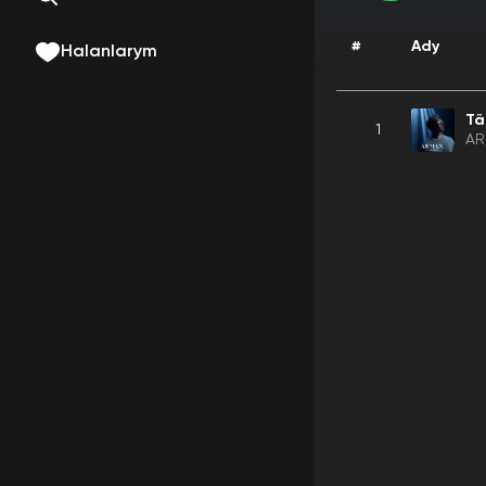
#
Ady
Halanlarym
Tä
1
AR