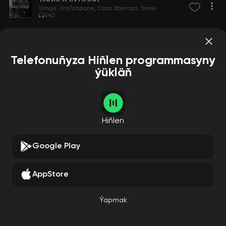
Simge
Era7capone
Ozan Bayraşa
Snow
540
Telefonuňyza Hiňlen programmasyny
ýükläň
Hiňlen
Google Play
AppStore
Ýapmak