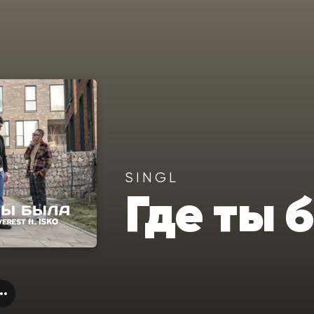
SINGL
Где ты 