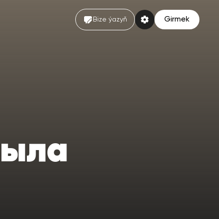
Girmek
Bize ýazyň
была