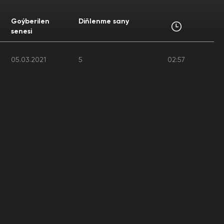
Goýberilen
Diňlenme sany
senesi
05.03.2021
5
02:57