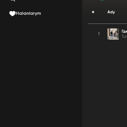
#
Ady
Halanlarym
Гд
1
Tu