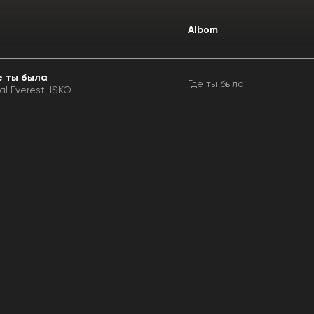
Albom
е ты была
Где ты была
ral Everest
ISKO