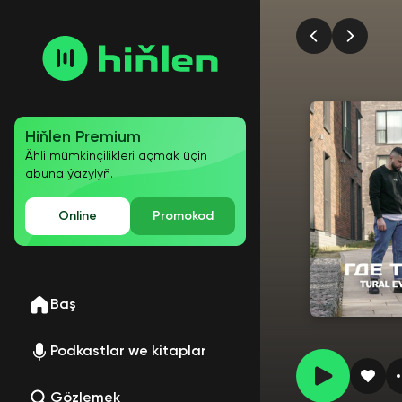
Hiňlen Premium
Ähli mümkinçilikleri açmak üçin
abuna ýazylyň.
Online
Promokod
Baş
Podkastlar we kitaplar
Gözlemek