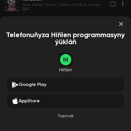
Sech
Daddy Yankee
J Balvin
ROSALÍA
Farruko
34
Telefonuňyza Hiňlen programmasyny
ýükläň
Hiňlen
Google Play
AppStore
Ýapmak