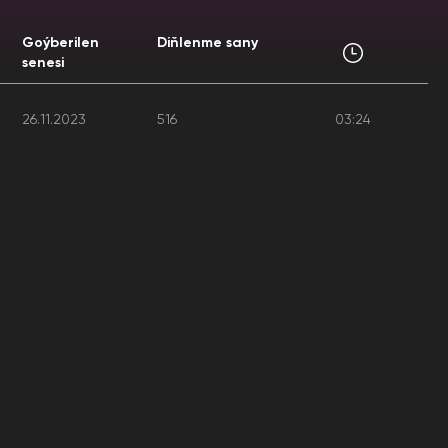
Goýberilen
Diňlenme sany
senesi
26.11.2023
516
03:24