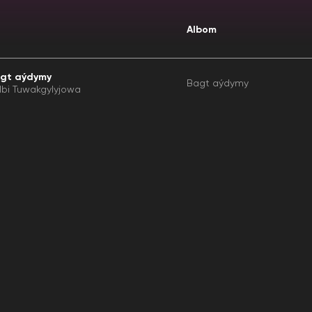
Albom
gt aýdymy
Bagt aýdymy
lbi Tuwakgylyjowa