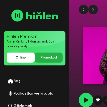
Hiňlen Premium
Ähli mümkinçilikleri açmak üçin
abuna ýazylyň.
Online
Promokod
Baş
Podkastlar we kitaplar
Gözlemek