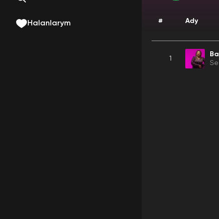
#
Ady
Halanlarym
Ba
1
Se