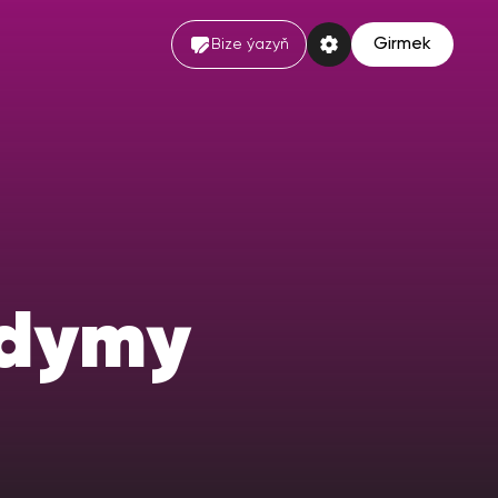
Girmek
Bize ýazyň
ýdymy