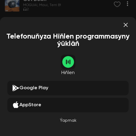
MOGUAI
Maui
Terri B!
2
Telefonuňyza Hiňlen programmasyny
ýükläň
Hiňlen
Google Play
AppStore
Ýapmak