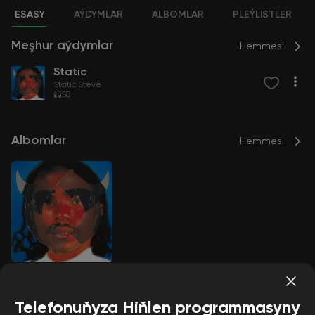
ESASY
AÝDYMLAR
ALBOMLAR
PLEÝLISTLER
Meşhur aýdymlar
Hemmesi
Static
Static Steve
58
Albomlar
Hemmesi
Static
Static Steve
Telefonuňyza Hiňlen programmasyny