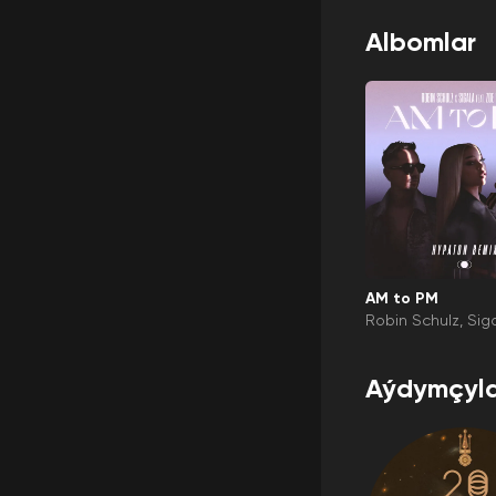
Albomlar
AM to PM
Robin Schulz
Sig
ton
Zoe Wees
Aýdymçyla