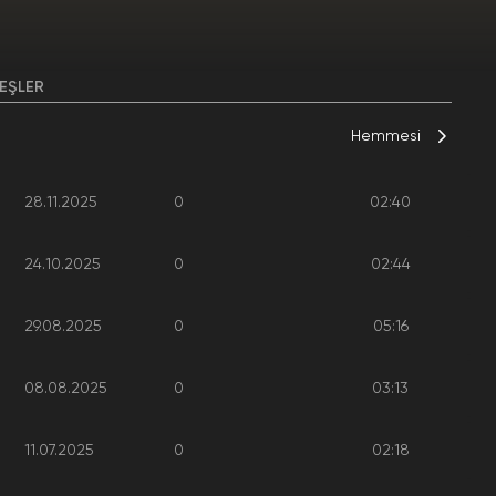
EŞLER
Hemmesi
28.11.2025
0
02:40
24.10.2025
0
02:44
29.08.2025
0
05:16
08.08.2025
0
03:13
11.07.2025
0
02:18