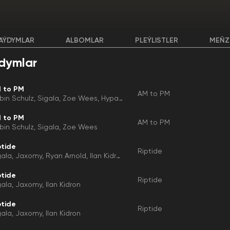
AÝDYMLAR
ALBOMLAR
PLEÝLISTLER
MEŇZ
dymlar
 to PM
AM to PM
bin Schulz
Sigala
Zoe Wees
Hypaton
 to PM
AM to PM
bin Schulz
Sigala
Zoe Wees
ptide
Riptide
gala
Jaxomy
Ryan Arnold
Ilan Kidron
ptide
Riptide
gala
Jaxomy
Ilan Kidron
ptide
Riptide
gala
Jaxomy
Ilan Kidron