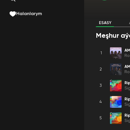
Halanlarym
ESASY
Meşhur aý
AM
1
Ro
AM
2
Ro
Ri
3
Si
Ri
4
Si
Ri
5
Si