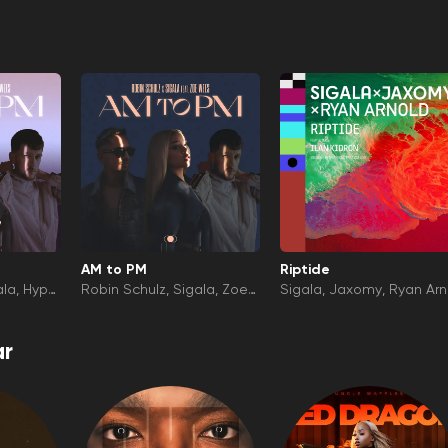
AM to PM
Riptide
ala
Hypa
Robin Schulz
Sigala
Zoe
Sigala
Jaxomy
Ryan Ar
Wees
ld
Ilan Kidron
r