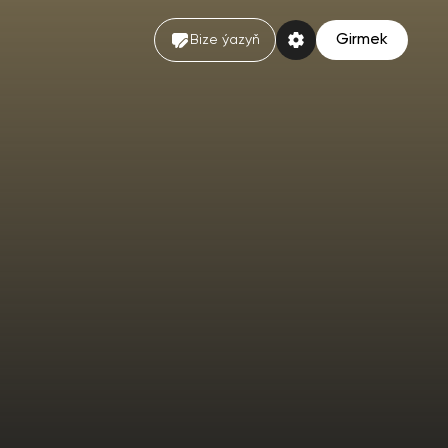
Girmek
Bize ýazyň