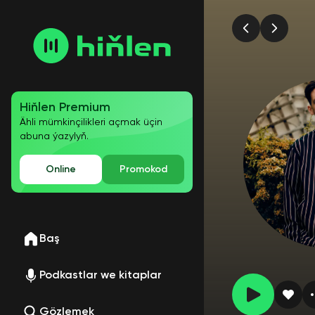
Hiňlen Premium
Ähli mümkinçilikleri açmak üçin
abuna ýazylyň.
Online
Promokod
Baş
Podkastlar we kitaplar
Gözlemek