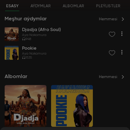
ESASY
AÝDYMLAR
ALBOMLAR
PLEÝLISTLER
Meşhur aýdymlar
Hemmesi
Djadja (Afro Soul)
Aya Nakamura
948
Pookie
Aya Nakamura
1535
Albomlar
Hemmesi