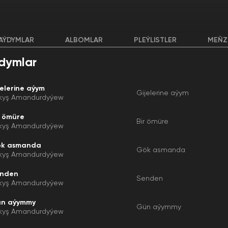
AÝDYMLAR
ALBOMLAR
PLEÝLISTLER
MEŇZ
dymlar
jelerine aýym
Gijelerine aýym
kyş Amandurdyýew
r ömüre
Bir ömüre
kyş Amandurdyýew
k asmanda
Gök asmanda
kyş Amandurdyýew
nden
Senden
kyş Amandurdyýew
n aýymmy
Gün aýymmy
kyş Amandurdyýew