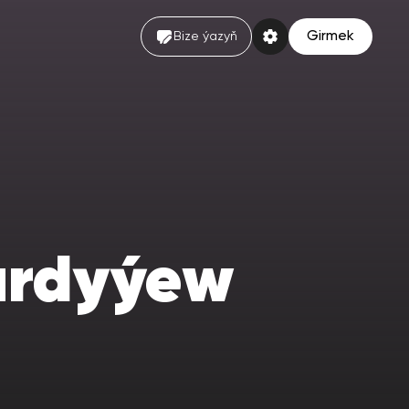
Girmek
Bize ýazyň
rdyýew