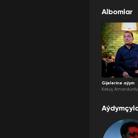
Albomlar
Gijelerine aýym
Kakyş Amandurd
Aýdymçyla