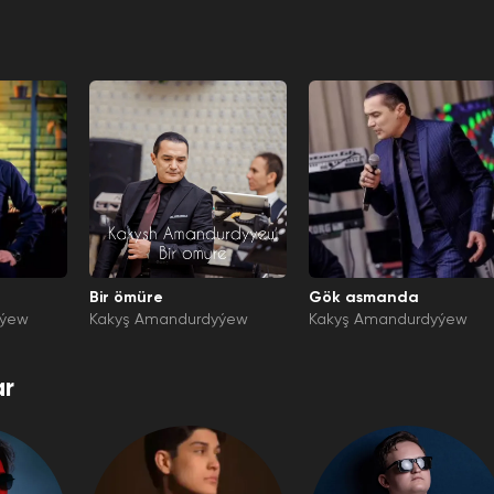
Bir ömüre
Gök asmanda
yýew
Kakyş Amandurdyýew
Kakyş Amandurdyýew
r