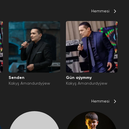
Hemmesi
Senden
Gün aýymmy
Kakyş Amandurdyýew
Kakyş Amandurdyýew
Hemmesi