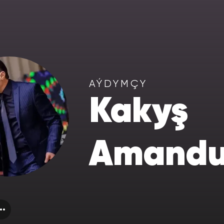
AÝDYMÇY
Kakyş
Amandu