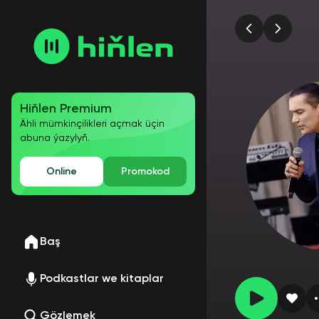
Hiňlen Premium
Ähli mümkinçilikleri açmak üçin
abuna ýazylyň.
Online
Promokod
Baş
Podkastlar we kitaplar
Gözlemek