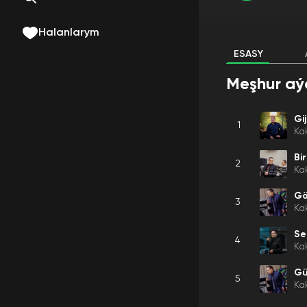
Halanlarym
ESASY
Meşhur aý
Gi
1
Ka
Bi
2
Ka
Gö
3
Ka
Se
4
Ka
Gü
5
Ka