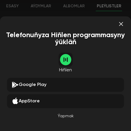
ESASY
AÝDYMLAR
ALBOMLAR
PLEÝLISTLER
Telefonuňyza Hiňlen programmasyny
ýükläň
Hiňlen
Google Play
AppStore
Ýapmak