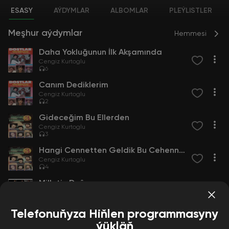
ESASY
AÝDYMLAR
ALBOMLAR
PLEÝLISTLER
Meşhur aýdymlar
Hemmesi
Daha Yokluğunun İlk Akşamında
Cengiz Kurtoglu
6
Canım Dediklerim
Cengiz Kurtoglu
2
Gideceğim Bu Ellerden
Cengiz Kurtoglu
3
Hangi Cennetten Geldik Bu Cehenneme
Cengiz Kurtoglu
4
Milletin Duâsı
İbrahim Tatlıses
Sibel Can
Alişan
Kutsi
Cengiz Kurtoglu
Seda S
177
Telefonuňyza Hiňlen programmasyny
ýükläň