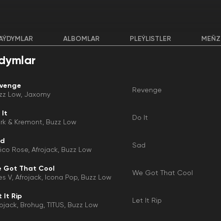
AÝDYMLAR
ALBOMLAR
PLEÝLISTLER
MEŇZ
dymlar
venge
Revenge
zz Low
Jaxomy
 It
Do It
rk & Kremont
Buzz Low
ad
Sad
ico Rose
Afrojack
Buzz Low
 Got That Cool
We Got That Cool
es V
Afrojack
Icona Pop
Buzz Low
 It Rip
Let It Rip
rojack
Brohug
TITUS
Buzz Low