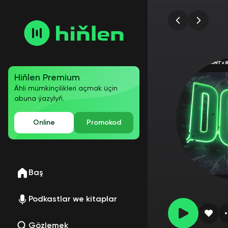
Hiňlen Premium
Ähli mümkinçilikleri açmak üçin
abuna ýazylyň.
Online
Promokod
Baş
Podkastlar we kitaplar
Gözlemek