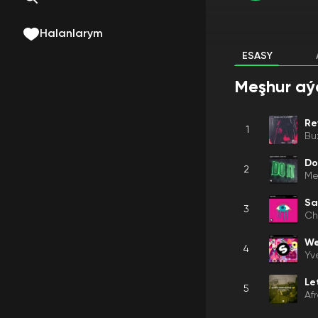
Halanlarym
ESASY
Meşhur aý
Re
1
Bu
Do
2
Me
S
3
Ch
We
4
Yv
Let
5
Af