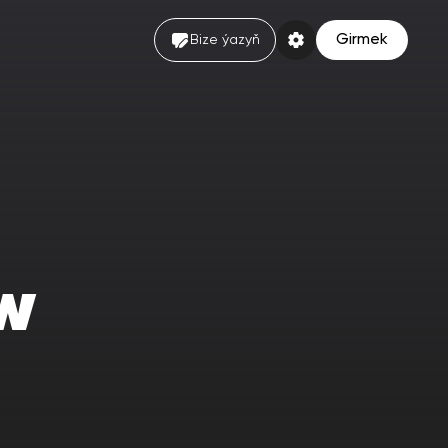
Girmek
Bize ýazyň
w