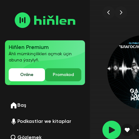
Hiňlen Premium
Ähli mümkinçilikleri açmak üçin
abuna ýazylyň.
Online
Promokod
Baş
Podkastlar we kitaplar
Gözlemek