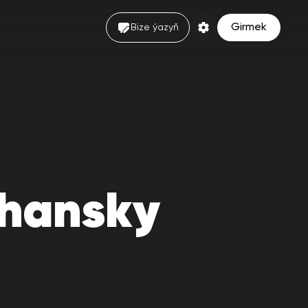
Girmek
Bize ýazyň
chansky