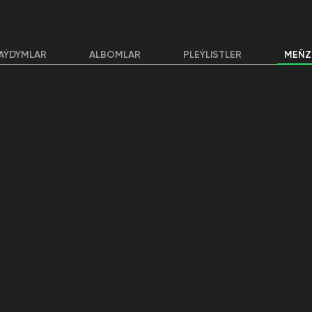
AÝDYMLAR
ALBOMLAR
PLEÝLISTLER
MEŇZ