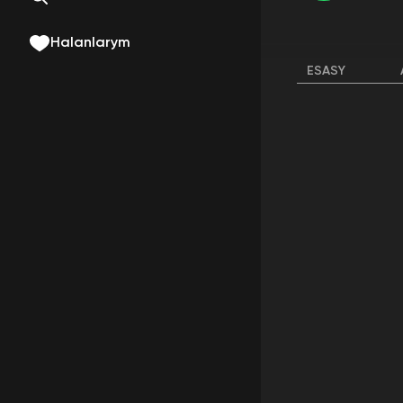
Halanlarym
ESASY