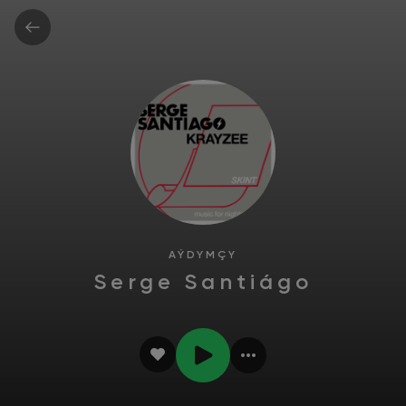
AÝDYMÇY
Serge Santiágo