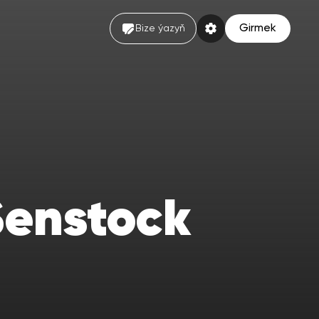
Girmek
Bize ýazyň
Senstock