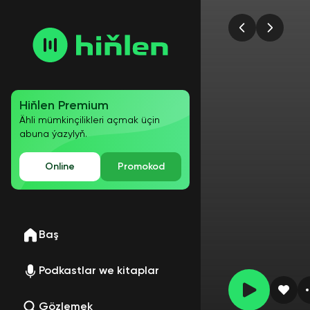
Hiňlen Premium
Ähli mümkinçilikleri açmak üçin
abuna ýazylyň.
Online
Promokod
Baş
Podkastlar we kitaplar
Gözlemek