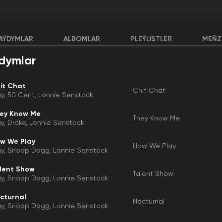
AÝDYMLAR
ALBOMLAR
PLEÝLISTLER
MEŇZ
dymlar
it Chat
Chit Chat
ay
50 Cent
Lonnie Senstock
ey Know Me
They Know Me
ay
Drake
Lonnie Senstock
w We Play
How We Play
ay
Snoop Dogg
Lonnie Senstock
lent Show
Talent Show
ay
Snoop Dogg
Lonnie Senstock
cturnal
Nocturnal
ay
Snoop Dogg
Lonnie Senstock