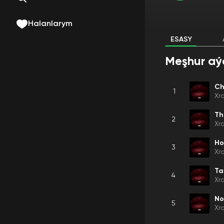
Halanlarym
ESASY
Meşhur aý
Ch
1
Xr
Th
2
Xr
Ho
3
Xr
Ta
4
Xr
No
5
Xr