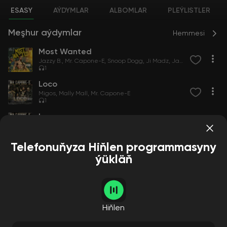
ESASY
AÝDYMLAR
ALBOMLAR
PLEÝLISTLER
Meşhur aýdymlar
Hemmesi
Most Wanted
Jazzy B.
Mr. Capone-E
Snoop Dogg
Ji Madz
Jazzy B & Mr. Capone-E feat. Snoop Dogg & Ji-MADZ
1
Loco
Migos
Mally Mall
Mr. Capone-E
1
Loco
Migos
Mally Mall
Mr. Capone-E
1
Telefonuňyza Hiňlen programmasyny
ýükläň
Albomlar
Hemmesi
Hiňlen