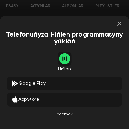
ESASY
AÝDYMLAR
ALBOMLAR
PLEÝLISTLER
Telefonuňyza Hiňlen programmasyny
ýükläň
Hiňlen
Google Play
AppStore
Ýapmak