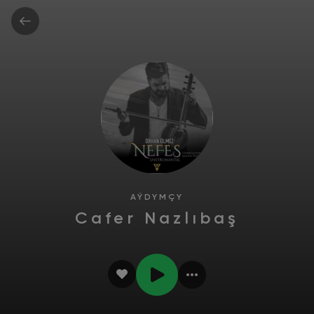
AÝDYMÇY
Cafer Nazlıbaş