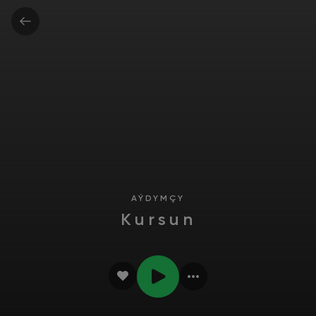
AÝDYMÇY
Kursun