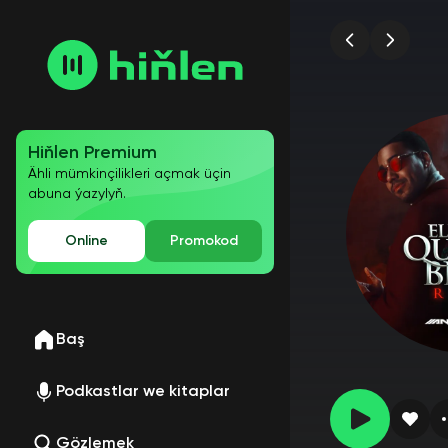
Hiňlen Premium
Ähli mümkinçilikleri açmak üçin
abuna ýazylyň.
Online
Promokod
Baş
Podkastlar we kitaplar
Gözlemek