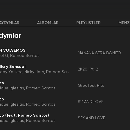
AÝDYMLAR
ALBOMLAR
PLEÝLISTLER
MEŇZ
dymlar
SI VOLVEMOS
MAÑANA SERÁ BONITO
rol G
Romeo Santos
lla y Sensual
2K20, Pt. 2
ddy Yankee
Nicky Jam
Romeo Santos
co
Greatest Hits
rique Iglesias
Romeo Santos
co
S** AND LOVE
rique Iglesias
Romeo Santos
co (feat. Romeo Santos)
SEX AND LOVE
rique Iglesias
Romeo Santos