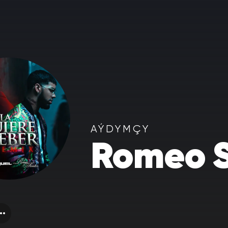
AÝDYMÇY
Romeo 