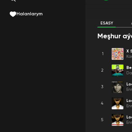
Halanlarym
ESASY
Meşhur aý
X 
1
Ka
Be
2
Da
Lo
3
En
Lo
4
En
Lo
5
En