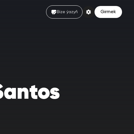
Girmek
Bize ýazyň
Santos