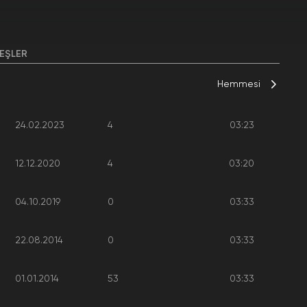
EŞLER
Hemmesi
24.02.2023
4
03:23
12.12.2020
4
03:20
04.10.2019
0
03:33
22.08.2014
0
03:33
01.01.2014
53
03:33