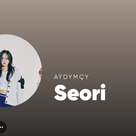
AÝDYMÇY
Seori