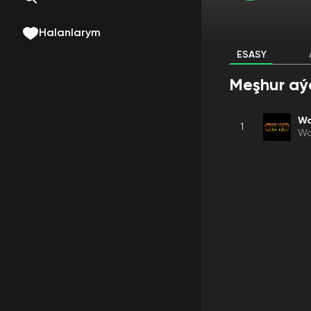
Halanlarym
ESASY
Meşhur aý
Wa
1
Wa