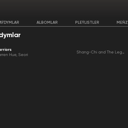
AÝDYMLAR
ALBOMLAR
PLEÝLISTLER
MEŇZ
dymlar
rriors
Shang-Chi and The Legend of The Ten Rings: The Album
rren Hue
Seori