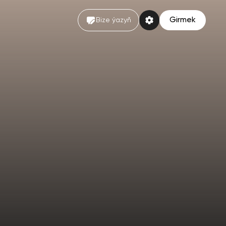
Girmek
Bize ýazyň