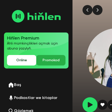
Hiňlen Premium
Ähli mümkinçilikleri açmak üçin
abuna ýazylyň.
Online
Promokod
Baş
Podkastlar we kitaplar
Gözlemek