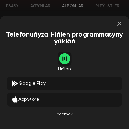
ESASY
AÝDYMLAR
ALBOMLAR
PLEÝLISTLER
Telefonuňyza Hiňlen programmasyny
ýükläň
Hiňlen
Google Play
AppStore
Ýapmak