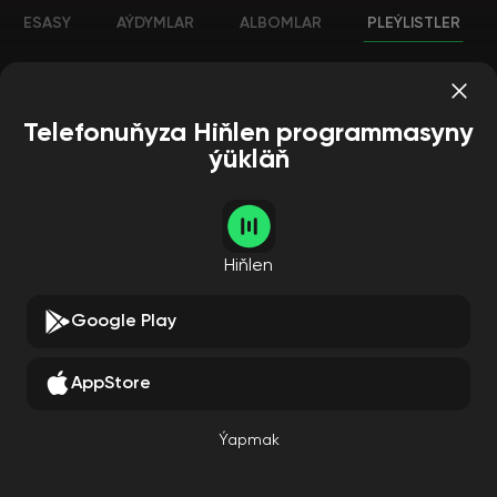
ESASY
AÝDYMLAR
ALBOMLAR
PLEÝLISTLER
Telefonuňyza Hiňlen programmasyny
ýükläň
Hiňlen
Google Play
AppStore
Ýapmak