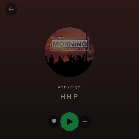
AÝDYMÇY
HHP