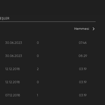
EŞLER
Hemmesi
30.06.2023
0
07:46
30.06.2023
0
08:29
12.12.2018
2
03:19
12.12.2018
0
03:19
07.12.2018
1
03:19