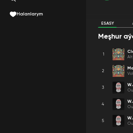
Halanlarym
ESASY
Meşhur aý
Cl
1
Al
Mo
2
Vo
W.
3
Ou
W.
4
Ou
W.
5
Ou