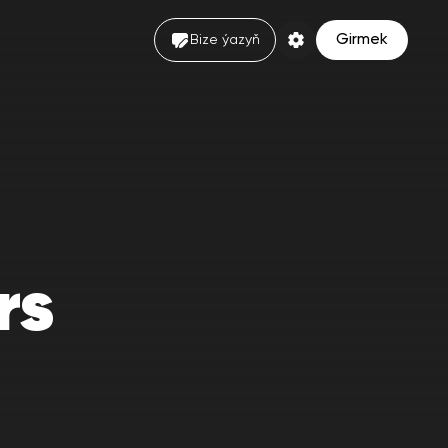
Girmek
Bize ýazyň
rs