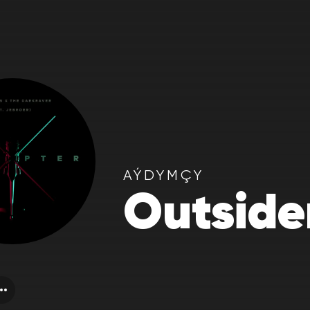
AÝDYMÇY
Outside