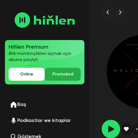
Hiňlen Premium
Ähli mümkinçilikleri açmak üçin
abuna ýazylyň.
Online
Promokod
Baş
Podkastlar we kitaplar
Gözlemek