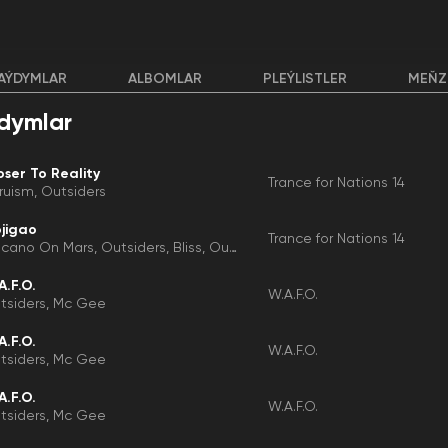
AÝDYMLAR
ALBOMLAR
PLEÝLISTLER
MEŇZ
dymlar
oser To Reality
Trance for Nations 14
truism
Outsiders
jigao
Trance for Nations 14
lcano On Mars
Outsiders
Bliss
Outsiders, Volcano On Mars
A.F.O.
W.A.F.O.
tsiders
Mc Gee
A.F.O.
W.A.F.O.
tsiders
Mc Gee
A.F.O.
W.A.F.O.
tsiders
Mc Gee