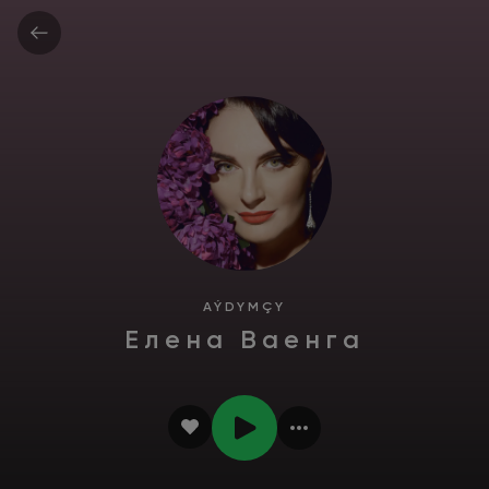
AÝDYMÇY
Елена Ваенга