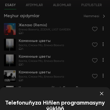
ESASY
AÝDYMLAR
ALBOMLAR
PLEÝLISTLER
Meşhur aýdymlar
Hemmesi
Желаю (Remix)
Елена Ваенга
ZODIVK
LXST GARDEN
0
Каменные цветы
Баста
Смоки Мо
Елена Ваенга
4
Каменные цветы
Баста
Смоки Мо
Елена Ваенга
0
Каменные цветы
Баста
Смоки Мо
Елена Ваенга
8
Каменные цветы (feat. Елена Ваенга)
Баста
Смоки Мо
Елена Ваенга
0
Telefonuňyza Hiňlen programmasyny
ýükläň