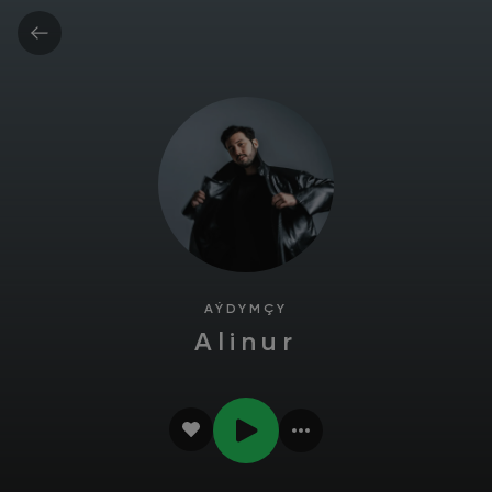
AÝDYMÇY
Alinur