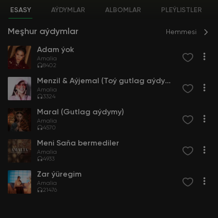
ESASY
AÝDYMLAR
ALBOMLAR
PLEÝLISTLER
Meşhur aýdymlar
Hemmesi
Adam ýok
Amalia
8402
Menzil & Aýjemal (Toý gutlag aýdymy)
Amalia
3324
Maral (Gutlag aýdymy)
Amalia
4570
Meni Saňa bermediler
Amalia
4933
Zar ýüregim
Amalia
21476