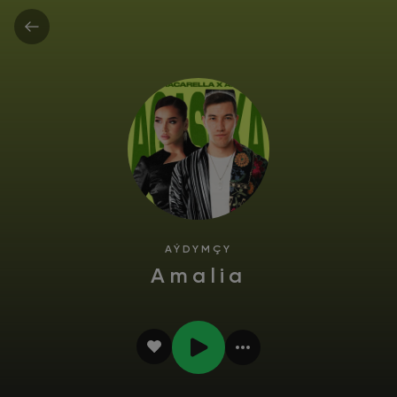
AÝDYMÇY
Amalia