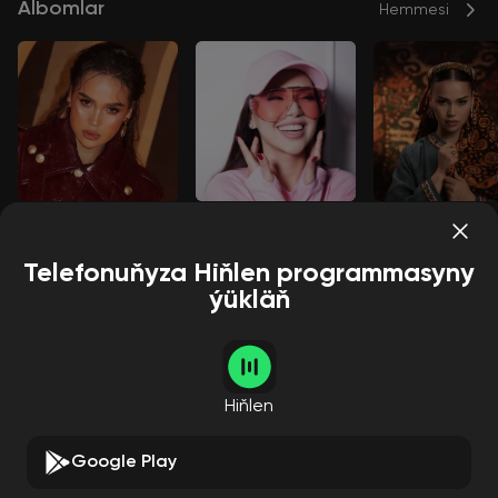
Albomlar
Hemmesi
Adam ýok
Menzil & Aýjemal
Maral
Amalia
Amalia
Amalia
Telefonuňyza Hiňlen programmasyny
ýükläň
Pleýlistler
Hemmesi
Hiňlen
Google Play