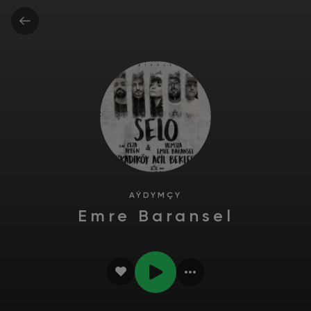
AÝDYMÇY
Emre Baransel