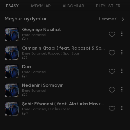
ESASY
AÝDYMLAR
ALBOMLAR
PLEÝLISTLER
Meşhur aýdymlar
Hemmesi
Geçmişe Nasihat
Emre Baransel
0
Ormanın Kitabı ( feat. Rapozof & Spar )
Emre Baransel
Rapozof
Spa
Spar
3
Dua
Emre Baransel
1
Nedenini Sormayın
Emre Baransel
2
Şehir Efsanesi ( feat. Alaturka Mavzer & Despo & Esin İris )
Emre Baransel
Esin İris
Ceza
61