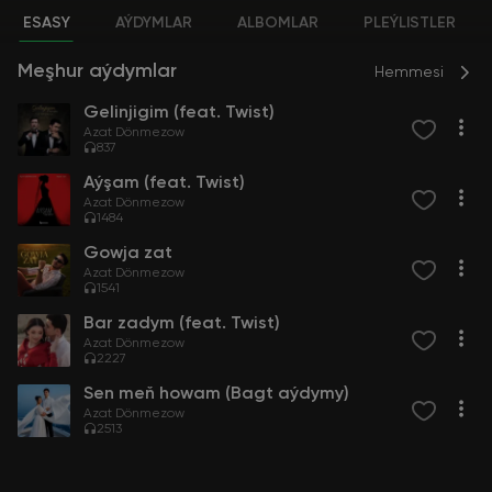
ESASY
AÝDYMLAR
ALBOMLAR
PLEÝLISTLER
Meşhur aýdymlar
Hemmesi
Gelinjigim (feat. Twist)
Azat Dönmezow
837
Aýşam (feat. Twist)
Azat Dönmezow
1484
Gowja zat
Azat Dönmezow
1541
Bar zadym (feat. Twist)
Azat Dönmezow
2227
Sen meň howam (Bagt aýdymy)
Azat Dönmezow
2513