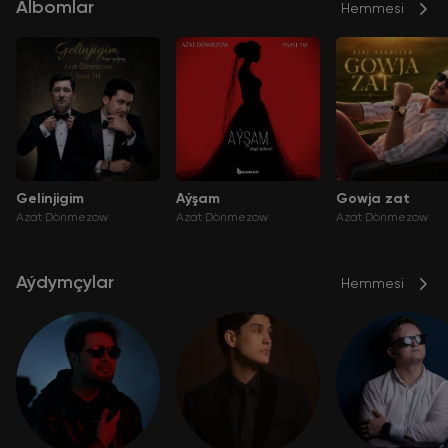
Albomlar
Hemmesi
Gelinjigim
Aýşam
Gowja zat
Azat Dönmezow
Azat Dönmezow
Azat Dönmezow
Aýdymçylar
Hemmesi