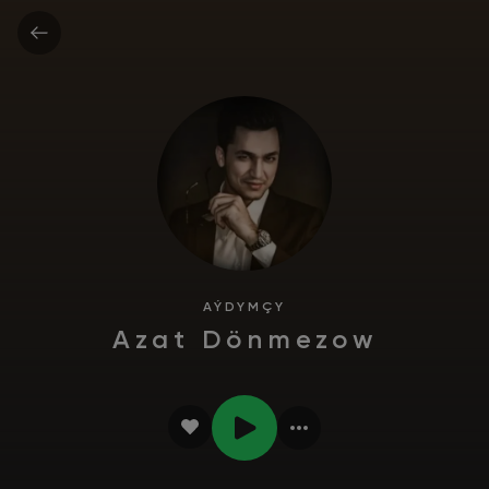
AÝDYMÇY
Azat Dönmezow