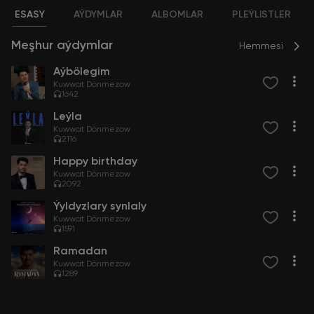
ESASY
AÝDYMLAR
ALBOMLAR
PLEÝLISTLER
Meşhur aýdymlar
Hemmesi
Aýbölegim
Kuwwat Dönmezow
1642
Leýla
Kuwwat Dönmezow
2116
Happy birthday
Kuwwat Dönmezow
2092
Ýyldyzlary synlaly
Kuwwat Dönmezow
1591
Ramadan
Kuwwat Dönmezow
1289