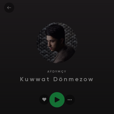
AÝDYMÇY
Kuwwat Dönmezow