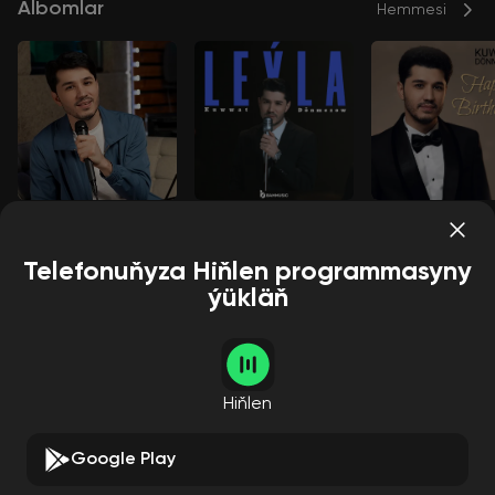
Albomlar
Hemmesi
Aýbölegim
Leýla
Happy birthday
Kuwwat Dönmezow
Kuwwat Dönmezow
Kuwwat Dönmezow
Telefonuňyza Hiňlen programmasyny
ýükläň
Aýdymçylar
Hemmesi
Hiňlen
Google Play