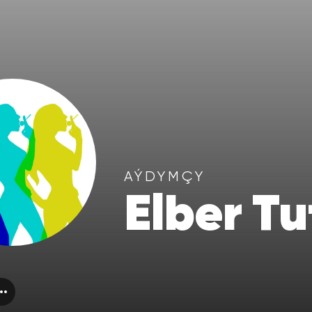
AÝDYMÇY
Elber T