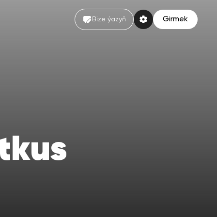
Girmek
Bize ýazyň
utkus