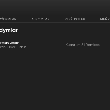
AÝDYMLAR
ALBOMLAR
PLEÝLISTLER
MEŇZ
dymlar
armaduman
Kuantum 51 Remixes
rkan
Elber Tutkus