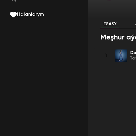
Halanlarym
ESASY
Meşhur aý
D
1
Ta