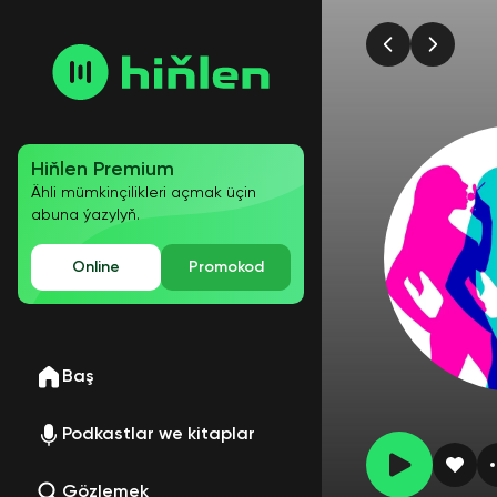
Hiňlen Premium
Ähli mümkinçilikleri açmak üçin
abuna ýazylyň.
Online
Promokod
Baş
Podkastlar we kitaplar
Gözlemek