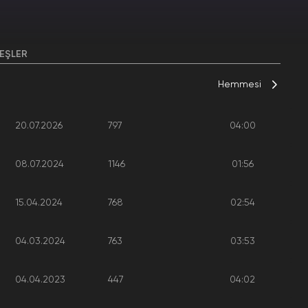
EŞLER
Hemmesi
20.07.2026
797
04:00
08.07.2024
1146
01:56
15.04.2024
768
02:54
04.03.2024
763
03:53
04.04.2023
447
04:02