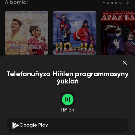
Albomlar
Hemmesi
Bary gerek
Täze ýylda
Aýaz baba
Myrat Molla
Myrat Molla
Myrat Molla
Telefonuňyza Hiňlen programmasyny
ýükläň
Aýdymçylar
Hemmesi
Hiňlen
Google Play