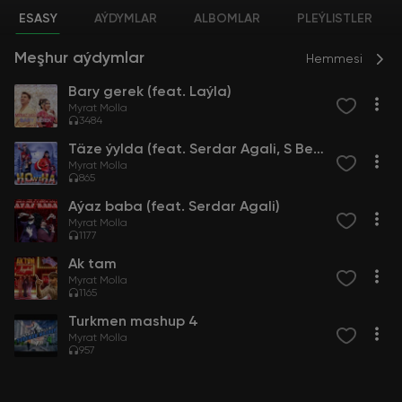
ESASY
AÝDYMLAR
ALBOMLAR
PLEÝLISTLER
Meşhur aýdymlar
Hemmesi
Bary gerek (feat. Laýla)
Myrat Molla
3484
Täze ýylda (feat. Serdar Agali, S Beater)
Myrat Molla
865
Aýaz baba (feat. Serdar Agali)
Myrat Molla
1177
Ak tam
Myrat Molla
1165
Turkmen mashup 4
Myrat Molla
957