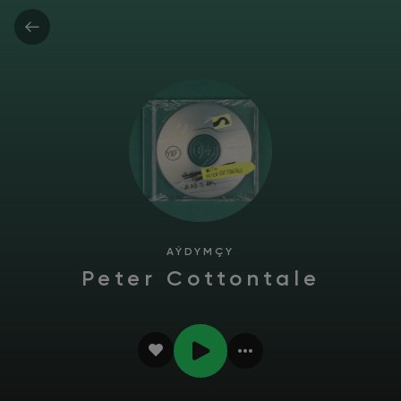
AÝDYMÇY
Peter Cottontale