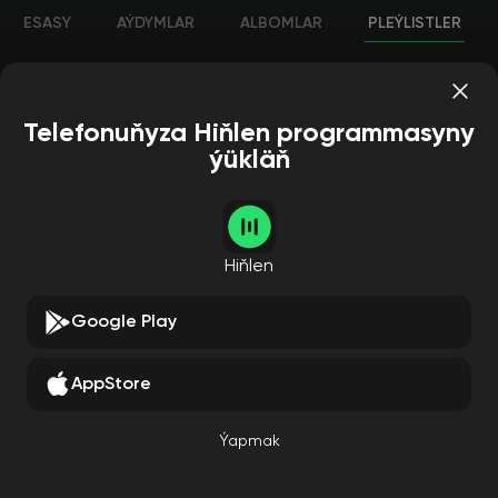
ESASY
AÝDYMLAR
ALBOMLAR
PLEÝLISTLER
Telefonuňyza Hiňlen programmasyny
ýükläň
Hiňlen
Google Play
AppStore
Ýapmak