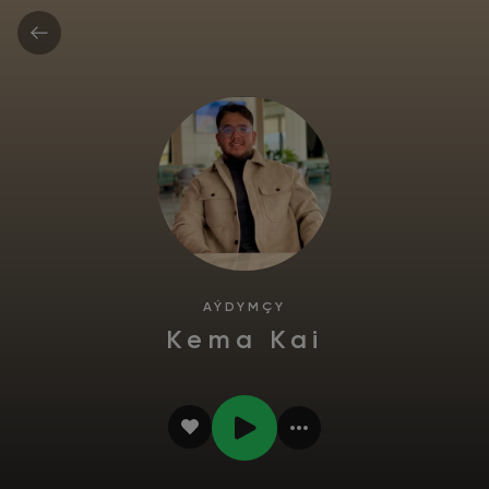
AÝDYMÇY
Kema Kai