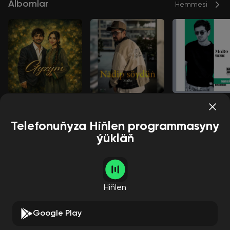
Albomlar
Hemmesi
Söýgümiň melegi
Nädip söýdüň
Ýene ýene
Maro ELL
Maro ELL
Maro ELL
Telefonuňyza Hiňlen programmasyny
ýükläň
Aýdymçylar
Hemmesi
Hiňlen
Google Play