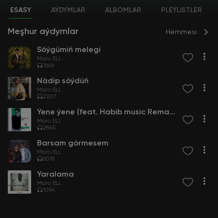
ESASY
AÝDYMLAR
ALBOMLAR
PLEÝLISTLER
Meşhur aýdymlar
Hemmesi
Söýgümiň melegi
Maro ELL
7666
Nädip söýdüň
Maro ELL
2207
Ýene ýene (feat. Habib music Remake)
Maro ELL
2845
Barsam görmesem
Maro ELL
6018
Yaralama
Maro ELL
1094