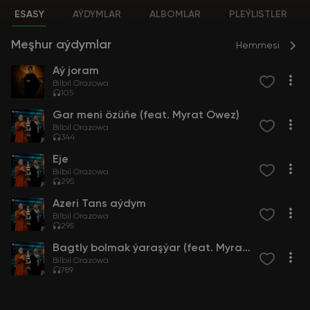
ESASY
AÝDYMLAR
ALBOMLAR
PLEÝLISTLER
Meşhur aýdymlar
Hemmesi
Aý joram
Bilbil Orazowa
105
Gar meni özüňe (feat. Myrat Öwez)
Bilbil Orazowa
344
Eje
Bilbil Orazowa
295
Azeri Tans aýdym
Bilbil Orazowa
295
Bagtly bolmak ýaraşýar (feat. Myrat Öwez)
Bilbil Orazowa
789