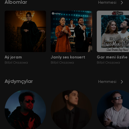
Albomlar
Hemmesi
Aý joram
Janly ses konsert
Gar meni öziňe
Bilbil Orazowa
Bilbil Orazowa
Bilbil Orazowa
Aýdymçylar
Hemmesi