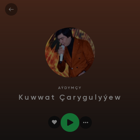
AÝDYMÇY
Kuwwat Çarygulyýew