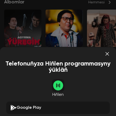
Albomlar
Hemmesi
Agyrma ýüregim
Ýene sen geldiň
Ökünersiň
Kuwwat Çarygulyýew
Kuwwat Çarygulyýew
Kuwwat Çarygulyý
Telefonuňyza Hiňlen programmasyny
ýükläň
Aýdymçylar
Hemmesi
Hiňlen
Google Play