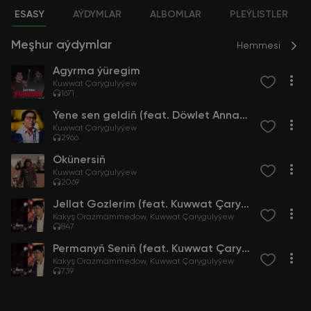
ESASY
AÝDYMLAR
ALBOMLAR
PLEÝLISTLER
Meşhur aýdymlar
Hemmesi
Agyrma ýüregim
Kuwwat Çarygulyýew
1671
Ýene sen geldiň (feat. Döwlet Annanyýazow)
Kuwwat Çarygulyýew
2966
Ökünersiň
Kuwwat Çarygulyýew
2069
Jellat Gozlerim (feat. Kuwwat Çarygulyýew) (Janly ses)
Kakyş Orazmämmedow
Kuwwat Çarygulyýew
847
Permanyň Seniň (feat. Kuwwat Çarygulyýew) (Janly ses)
Kakyş Orazmämmedow
Kuwwat Çarygulyýew
739