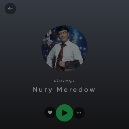
AÝDYMÇY
Nury Meredow