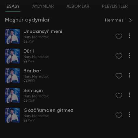
ESASY
AÝDYMLAR
ALBOMLAR
PLEÝLISTLER
Meşhur aýdymlar
Hemmesi
Unudansyň meni
Nury Meredow
6759
Dürli
Nury Meredow
3577
Bar bar
Nury Meredow
3830
Seň üçin
Nury Meredow
4569
Gözöňümden gitmez
Nury Meredow
3579