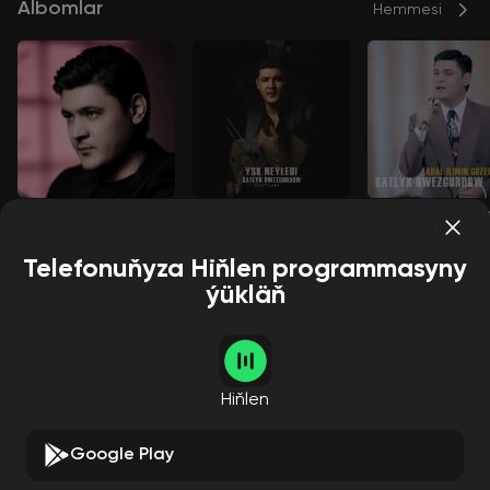
Albomlar
Hemmesi
Aýym
Yşk neýledi
Ahal ilimiň gözel
Şatlyk Öwezgurdow
Şatlyk Öwezgurdow
Şatlyk Öwezgurdow
Telefonuňyza Hiňlen programmasyny
ýükläň
Aýdymçylar
Hemmesi
Hiňlen
Google Play