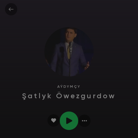
AÝDYMÇY
Şatlyk Öwezgurdow