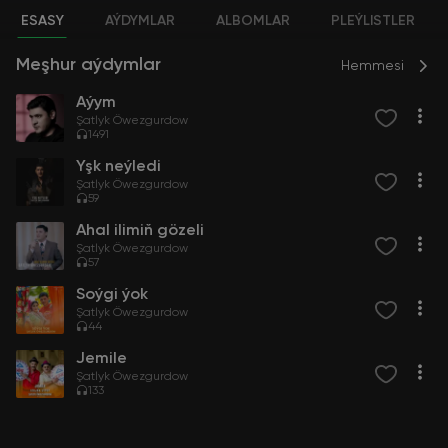
ESASY
AÝDYMLAR
ALBOMLAR
PLEÝLISTLER
Meşhur aýdymlar
Hemmesi
Aýym
Şatlyk Öwezgurdow
1491
Yşk neýledi
Şatlyk Öwezgurdow
59
Ahal ilimiň gözeli
Şatlyk Öwezgurdow
57
Soýgi ýok
Şatlyk Öwezgurdow
44
Jemile
Şatlyk Öwezgurdow
133