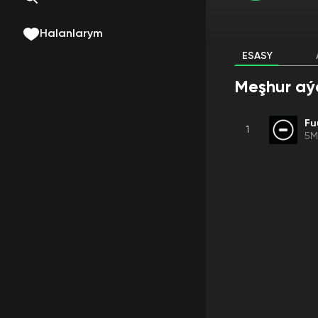
Halanlarym
ESASY
Meşhur aý
Fu
1
5M