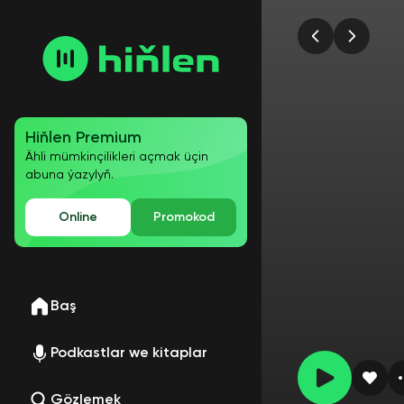
Hiňlen Premium
Ähli mümkinçilikleri açmak üçin
abuna ýazylyň.
Online
Promokod
Baş
Podkastlar we kitaplar
Gözlemek