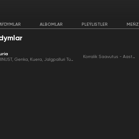
AÝDYMLAR
ALBOMLAR
PLEÝLISTLER
MEŇZ
dymlar
uria
Korralik Saavutus - Aasta Plaat
IINUST
Genka
Kuera
Jalgpalluri Tütar