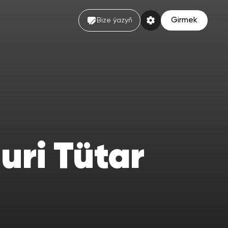
Girmek
Bize ýazyň
uri Tütar