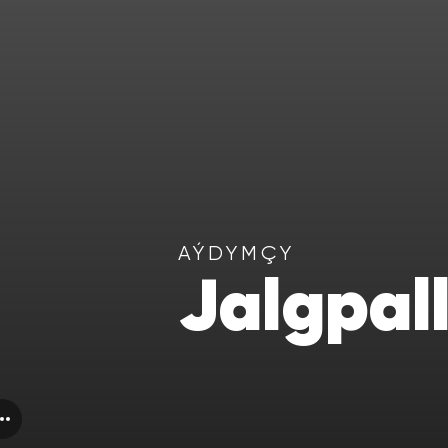
AÝDYMÇY
Jalgpall