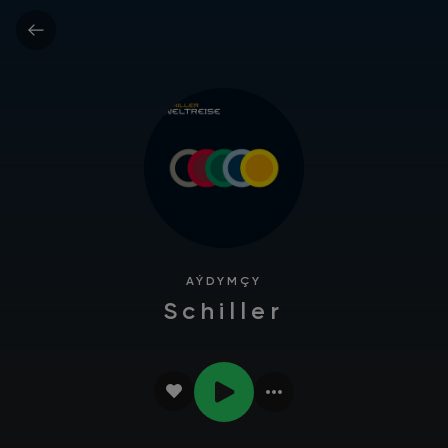
AÝDYMÇY
Schiller