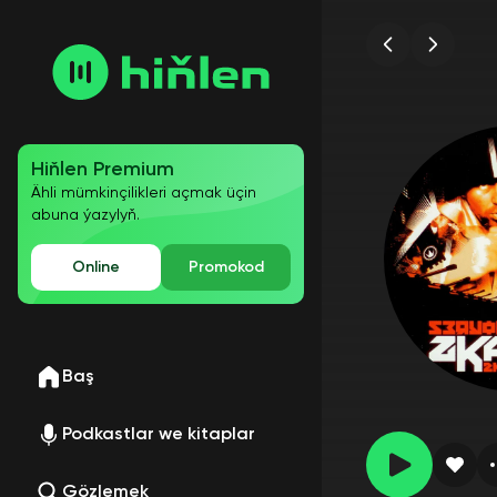
Hiňlen Premium
Ähli mümkinçilikleri açmak üçin
abuna ýazylyň.
Online
Promokod
Baş
Podkastlar we kitaplar
Gözlemek