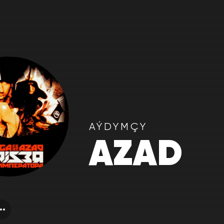
AÝDYMÇY
AZAD