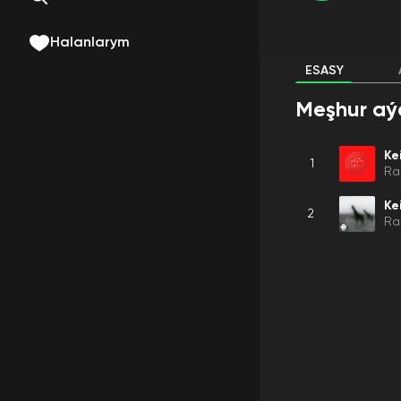
Halanlarym
ESASY
Meşhur aý
Ke
1
Ra
Ke
2
Ra