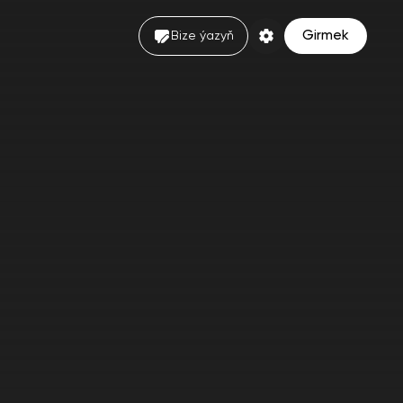
Girmek
Bize ýazyň