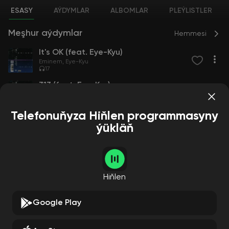
ESASY
AÝDYMLAR
ALBOMLAR
PLEÝLISTLER
Meşhur aýdymlar
Hemmesi
It's OK (feat. Eye-Kyu)
Eminem
Eye-Kyu
17
313 (feat. Eye-Kyu)
Eminem
Eye-Kyu
20
Telefonuňyza Hiňlen programmasyny
ýükläň
Aýdymçylar
Hemmesi
Hiňlen
Google Play