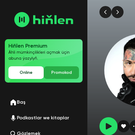
Hiňlen Premium
Ähli mümkinçilikleri açmak üçin
abuna ýazylyň.
Online
Promokod
Baş
Podkastlar we kitaplar
Gözlemek