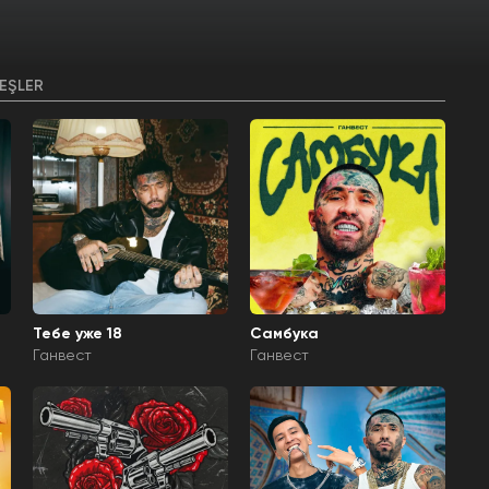
EŞLER
Тебе уже 18
Самбука
Ганвест
Ганвест