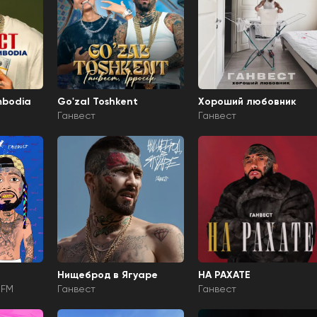
mbodia
Go'zal Toshkent
Хороший любовник
Ганвест
Ганвест
Нищеброд в Ягуаре
НА РАХАТЕ
DFM
Ганвест
Ганвест