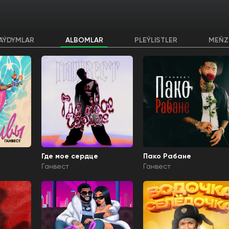
AÝDYMLAR
ALBOMLAR
PLEÝLISTLER
MEŇZ
Где мое сердце
Пако Рабане
Ганвест
Ганвест