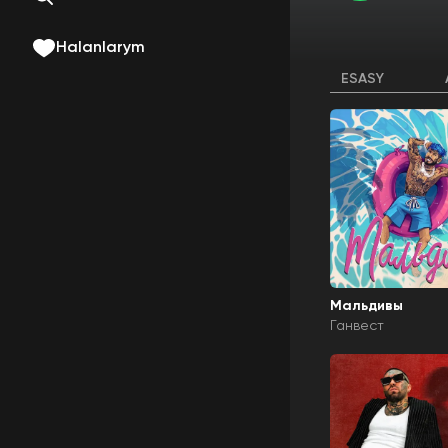
Halanlarym
ESASY
Мальдивы
Ганвест