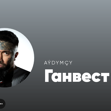
AÝDYMÇY
Ганвест