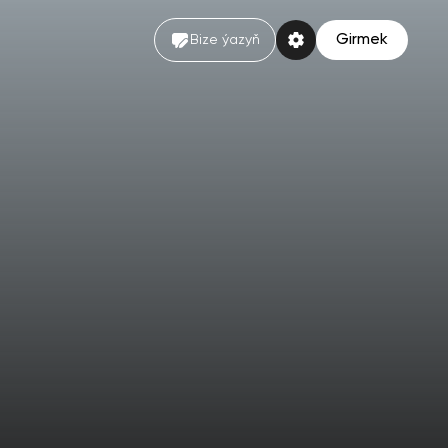
Girmek
Bize ýazyň