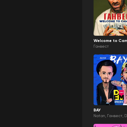
Welcome to Ca
Ганвест
ВАУ
Natan
Ганвест