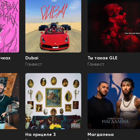
ачках
Dubai
Ты такая GLE
Ганвест
Ганвест
На прицеле 3
Магдалена