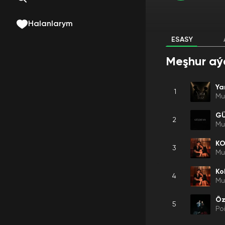
Halanlarym
ESASY
Meşhur aý
Ya
1
Mu
GÜ
2
Mu
KO
3
Mu
Ko
4
Mu
Öz
5
Poi