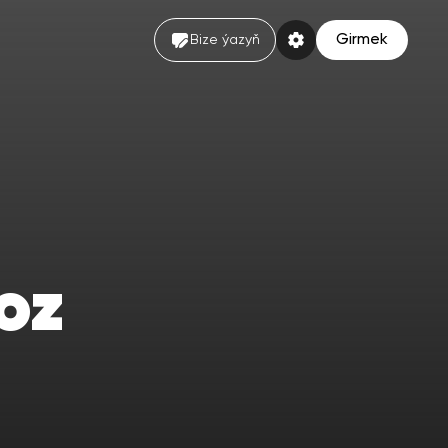
Girmek
Bize ýazyň
oz