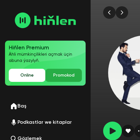
Hiňlen Premium
Ähli mümkinçilikleri açmak üçin
abuna ýazylyň.
Online
Promokod
Baş
Podkastlar we kitaplar
Gözlemek