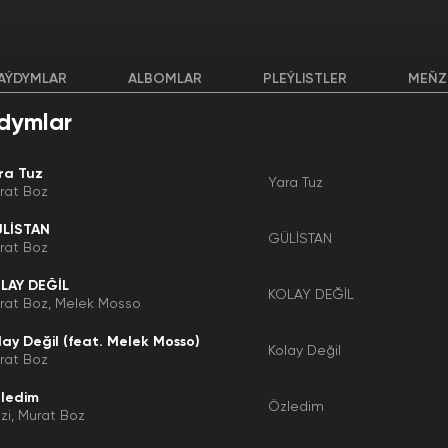
AÝDYMLAR
ALBOMLAR
PLEÝLISTLER
MEŇZ
dymlar
ra Tuz
Yara Tuz
rat Boz
LİSTAN
GÜLİSTAN
rat Boz
LAY DEĞİL
KOLAY DEĞİL
rat Boz
Melek Mosso
lay Değil (feat. Melek Mosso)
Kolay Değil
rat Boz
ledim
Özledim
zi
Murat Boz