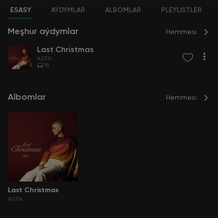
ESASY
AÝDYMLAR
ALBOMLAR
PLEÝLISTLER
Meşhur aýdymlar
Hemmesi
Last Christmas
ASTN
78
Albomlar
Hemmesi
Last Christmas
ASTN