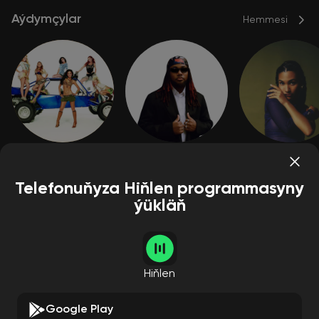
Aýdymçylar
Hemmesi
The Pussycat Dolls
Leon Thomas
Olivia Dea
Pop
Tans
R&B
Pop
R&B
Рэп и хип-хоп
Pop
Alternatiwa
Telefonuňyza Hiňlen programmasyny
ýükläň
Pleýlistler
Hemmesi
Hiňlen
Google Play