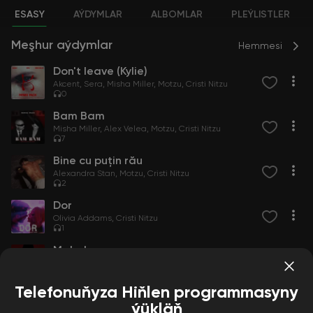
ESASY
AÝDYMLAR
ALBOMLAR
PLEÝLISTLER
Meşhur aýdymlar
Hemmesi
Don't leave (Kylie)
Akcent
Sera
Misha Miller
Motzu
Cristi Nitzu
0
Bam Bam
Misha Miller
Alex Velea
Motzu
Cristi Nitzu
7
Bine cu puțin rău
Alexandra Stan
Motzu
Cristi Nitzu
2
Dor
Olivia Addams
Cristi Nitzu
1
Mahala
Misha Miller
Sasha Lopez
NA-NO
Cristi Nitzu
4
Telefonuňyza Hiňlen programmasyny
ýükläň